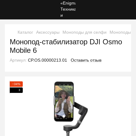
Каталог
Аксессуары
Моноподы для селфи
Моноподы д
Монопод-стабилизатор DJI Osmo
Mobile 6
Артикул:
CP.OS.00000213.01
Оставить отзыв
−34%
3