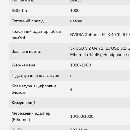
SSD, ГБ:
1000
Оптичний привід:
немає
Графічний адаптер, об'єм
NVIDIA GeForce RTX 4070, 8 
пам'яті:
3x USB 3.2 Gen 1, 1x USB 3.2 G
Зовнішні порти:
Ethernet (RJ-45), Headphone /
Web-камера:
1920x1080
Підсвічування клавіатури:
є
Клавіатура з цифровим
є
блоком:
Комунікації
Мережевий адаптер
10/100/1000
(Ethernet):
Wi-Fi:
802.11 ax