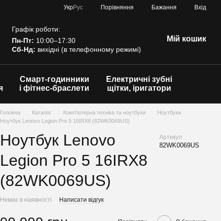
Порівняння
Укр
Рус
Бажання
Вхід
Графік роботи:
Мій кошик
Пн-Пт:
10:00–17:30
Сб-Нд:
вихідні (в телефонному режимі)
Смарт-годинники
Електричні зубні
я
і фітнес-браслети
щітки, іригатори
Головна
Каталог
Комп'ютерна техніка та ноутбуки
Ноутбуки
Ноутбук Lenovo Legion Pro 5 16IRX8 (82WK0069US)
Ноутбук Lenovo
Артикул
82WK0069US
Legion Pro 5 16IRX8
(82WK0069US)
Немає в наявності
Написати відгук