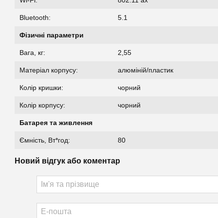
Bluetooth:
5.1
Фізичні параметри
Вага, кг:
2,55
Матеріал корпусу:
алюміній/пластик
Колір кришки:
чорний
Колір корпусу:
чорний
Батарея та живлення
Ємність, Вт*год:
80
Новий відгук або коментар