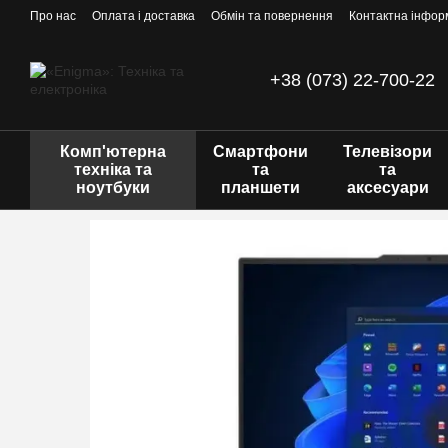
Перейти до основного контенту
Про нас
Оплата і доставка
Обмін та повернення
Контактна інфор
+38 (073) 22-700-22
Комп'ютерна
Смартфони
Телевізори
техніка та
та
та
ноутбуки
планшети
аксесуари