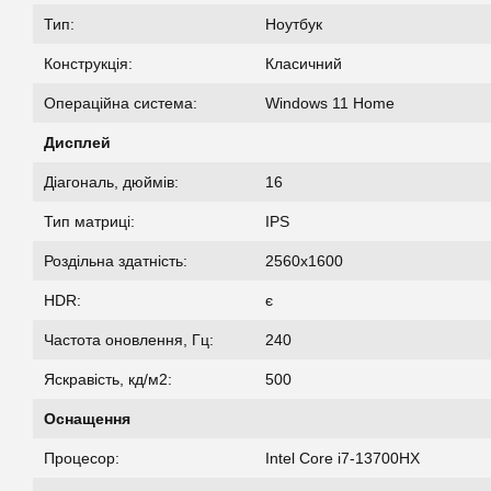
Тип:
Ноутбук
Конструкція:
Класичний
Операційна система:
Windows 11 Home
Дисплей
Діагональ, дюймів:
16
Тип матриці:
IPS
Роздільна здатність:
2560x1600
HDR:
є
Частота оновлення, Гц:
240
Яскравість, кд/м2:
500
Оснащення
Процесор:
Intel Core i7-13700HX