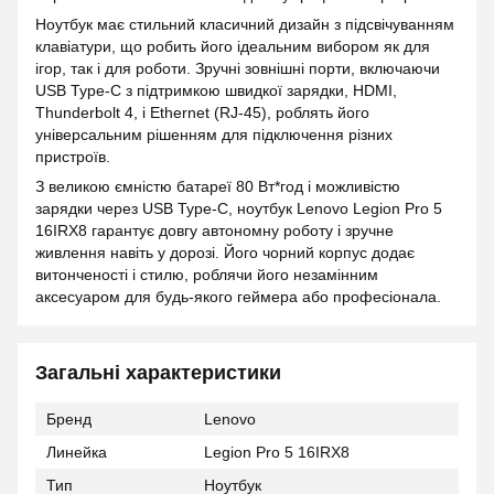
Ноутбук має стильний класичний дизайн з підсвічуванням
клавіатури, що робить його ідеальним вибором як для
ігор, так і для роботи. Зручні зовнішні порти, включаючи
USB Type-C з підтримкою швидкої зарядки, HDMI,
Thunderbolt 4, і Ethernet (RJ-45), роблять його
універсальним рішенням для підключення різних
пристроїв.
З великою ємністю батареї 80 Вт*год і можливістю
зарядки через USB Type-C, ноутбук Lenovo Legion Pro 5
16IRX8 гарантує довгу автономну роботу і зручне
живлення навіть у дорозі. Його чорний корпус додає
витонченості і стилю, роблячи його незамінним
аксесуаром для будь-якого геймера або професіонала.
Загальні характеристики
Бренд
Lenovo
Линейка
Legion Pro 5 16IRX8
Тип
Ноутбук