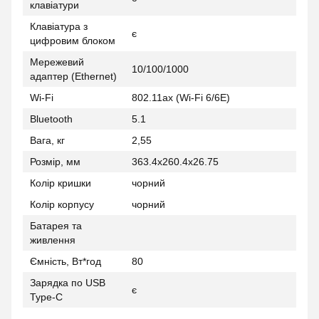
клавіатури
Клавіатура з
є
цифровим блоком
Мережевий
10/100/1000
адаптер (Ethernet)
Wi-Fi
802.11ax (Wi-Fi 6/6E)
Bluetooth
5.1
Вага, кг
2,55
Розмір, мм
363.4x260.4x26.75
Колір кришки
чорний
Колір корпусу
чорний
Батарея та
живлення
Ємність, Вт*год
80
Зарядка по USB
є
Type-C