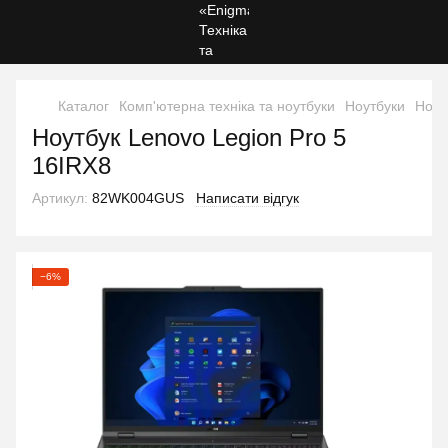
Каталог
Комп'ютерна техніка та ноутбуки
Ноутбуки
Ноут
Ноутбук Lenovo Legion Pro 5
16IRX8
Артикул:
82WK004GUS
Написати відгук
−6%