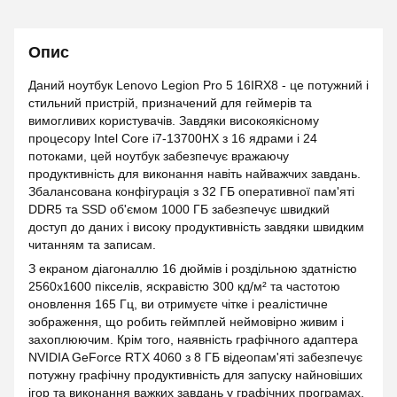
Опис
Даний ноутбук Lenovo Legion Pro 5 16IRX8 - це потужний і
стильний пристрій, призначений для геймерів та
вимогливих користувачів. Завдяки високоякісному
процесору Intel Core i7-13700HX з 16 ядрами і 24
потоками, цей ноутбук забезпечує вражаючу
продуктивність для виконання навіть найважчих завдань.
Збалансована конфігурація з 32 ГБ оперативної пам'яті
DDR5 та SSD об'ємом 1000 ГБ забезпечує швидкий
доступ до даних і високу продуктивність завдяки швидким
читанням та записам.
З екраном діагоналлю 16 дюймів і роздільною здатністю
2560x1600 пікселів, яскравістю 300 кд/м² та частотою
оновлення 165 Гц, ви отримуєте чітке і реалістичне
зображення, що робить геймплей неймовірно живим і
захоплюючим. Крім того, наявність графічного адаптера
NVIDIA GeForce RTX 4060 з 8 ГБ відеопам'яті забезпечує
потужну графічну продуктивність для запуску найновіших
ігор та виконання важких завдань у графічних програмах.