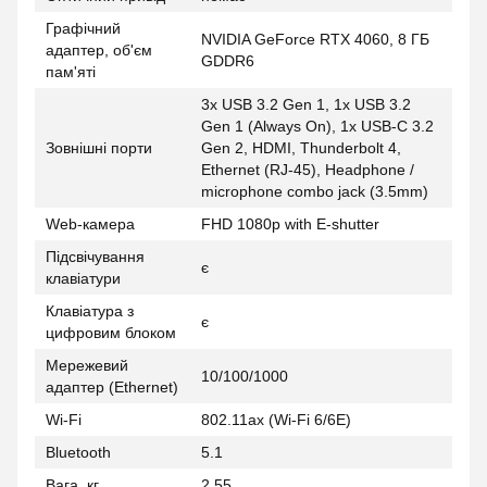
Графічний
NVIDIA GeForce RTX 4060, 8 ГБ
адаптер, об'єм
GDDR6
пам'яті
3x USB 3.2 Gen 1, 1x USB 3.2
Gen 1 (Always On), 1x USB-C 3.2
Зовнішні порти
Gen 2, HDMI, Thunderbolt 4,
Ethernet (RJ-45), Headphone /
microphone combo jack (3.5mm)
Web-камера
FHD 1080p with E-shutter
Підсвічування
є
клавіатури
Клавіатура з
є
цифровим блоком
Мережевий
10/100/1000
адаптер (Ethernet)
Wi-Fi
802.11ax (Wi-Fi 6/6E)
Bluetooth
5.1
Вага, кг
2,55