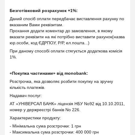
Безготівковий розрахунок +1%:
Даний спосіб оплати передбачає виставлення рахунку по
вказаним Вами реквізитам.
Прохання додати коментар до замовлення, в якому
вказати реквізити на які потрібно виставити рахунок(назва
юр.особи, код ЄДРПОУ, Р/Р, ел.пошта...)
При даному способі оплати стягується додаткова комісія
1%.
«Покупка частинами» від monobank:
Розстрочка, яка дозволяє розбити покупку на зручну
кількість платежів.
Надавач послуг:
АТ «УНІВЕРСАЛ БАНК» ліцензія НБУ No92 від 10.10.2011,
номер у держреєстрі банків No 226.
Характеристики продукту:
- Мінімальна сума розстрочки: 1 грн
- Максимальна сума розстрочки: 400 000 грн