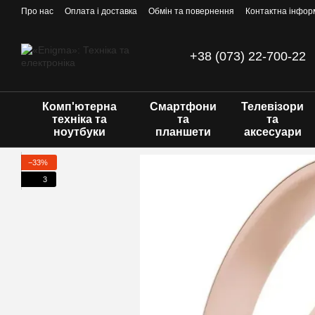
Перейти до основного контенту
Про нас
Оплата і доставка
Обмін та повернення
Контактна інфор
+38 (073) 22-700-22
Комп'ютерна
Смартфони
Телевізори
техніка та
та
та
ноутбуки
планшети
аксесуари
−33%
3