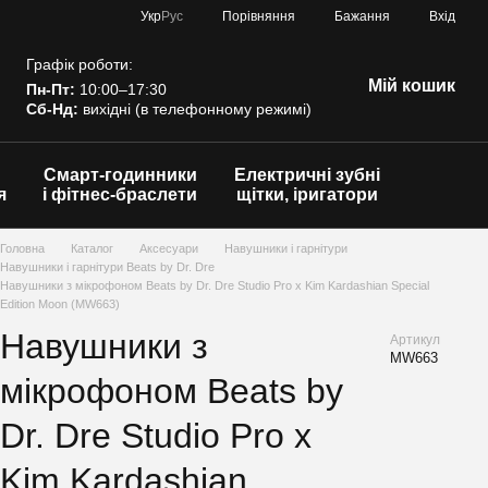
Порівняння
Укр
Рус
Бажання
Вхід
Графік роботи:
Мій кошик
Пн-Пт:
10:00–17:30
Сб-Нд:
вихідні (в телефонному режимі)
Смарт-годинники
Електричні зубні
я
і фітнес-браслети
щітки, іригатори
Головна
Каталог
Аксесуари
Навушники і гарнітури
Навушники і гарнітури Beats by Dr. Dre
Навушники з мікрофоном Beats by Dr. Dre Studio Pro х Kim Kardashian Special
Edition Moon (MW663)
Навушники з
Артикул
MW663
мікрофоном Beats by
Dr. Dre Studio Pro х
Kim Kardashian