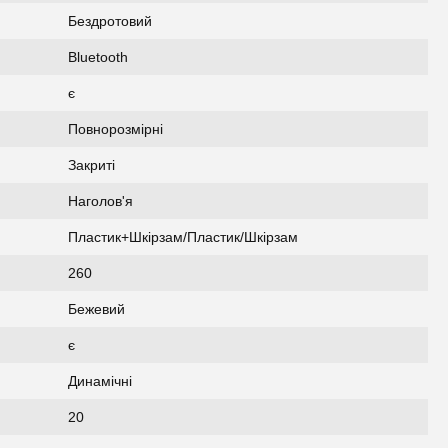
Бездротовий
Bluetooth
є
Повнорозмірні
Закриті
Наголов'я
Пластик+Шкірзам/Пластик/Шкірзам
260
Бежевий
є
Динамічні
20