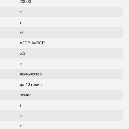
20000
є
є
+/-
A2DP, AVRCP
5.3
є
Акумулятор
до 40 годин
немає
є
є
є