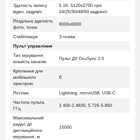
Здатність запису
5.1K: 5120x2700 при
відео, кадрів/с
24/25/30/48/50 кадрах/c
Роздільна здатність
8000x6000
фото, точок
Стабілізація
3-осева
Пульт управління
Тип керування,
Пульт ДУ OcuSync 2.0
кількість каналів
Кріплення для
мобільного
Є
пристрою
Роз'єми
Lightning, microUSB, USB-C
Частота пульта,
2.400-2.4835; 5.725-5.850
ГГц
Максимальний
радіус дії
15000
дистанційного
керування, м