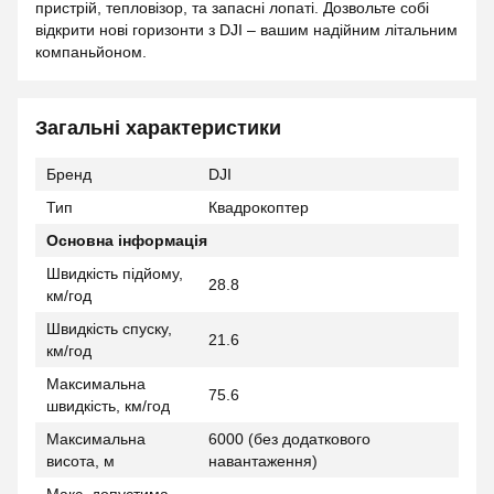
пристрій, тепловізор, та запасні лопаті. Дозвольте собі
відкрити нові горизонти з DJI – вашим надійним літальним
компаньйоном.
Загальні характеристики
Бренд
DJI
Тип
Квадрокоптер
Основна інформація
Швидкість підйому,
28.8
км/год
Швидкість спуску,
21.6
км/год
Максимальна
75.6
швидкість, км/год
Максимальна
6000 (без додаткового
висота, м
навантаження)