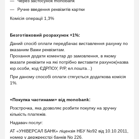
Через застосунок monobank
Ручне введення реквізитів картки
Комісія операції 1,3%
Безготівковий розрахунок +1%:
Даний спосіб оплати передбачає виставлення рахунку по
вказаним Вами реквізитам.
Прохання додати коментар до замовлення, в якому
вказати реквізити на які потрібно виставити рахунок(назва
юр.особи, код ЄДРПОУ, Р/Р, ел.пошта...)
При даному способі оплати стягується додаткова комісія
1%.
«Покупка частинами» від monobank:
Розстрочка, яка дозволяє розбити покупку на зручну
кількість платежів.
Надавач послуг:
АТ «УНІВЕРСАЛ БАНК» ліцензія НБУ No92 від 10.10.2011,
номер у держреєстрі банків No 226.