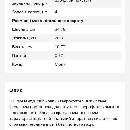
Зарядний пристрій
зарядний пристрій
Запасні лопаті, шт
4
Розміри і маса літального апарату
Ширина, см
34.75
Довжина, см
28.3
Висота, см
10.77
Вага, кг
0.92
Колір
Сірий
Опис
DJI презентує свій новий квадрокоптер, який стане
ідеальним партнером для ентузіастів аерофотозйомки та
професіоналів. Завдяки вражаючим технічним
характеристикам, цей літальний апарат визначається як
справжня перлина в світі безпілотної авіації.