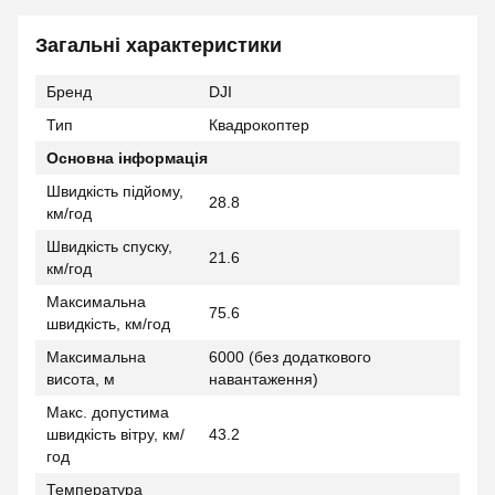
Загальні характеристики
Бренд
DJI
Тип
Квадрокоптер
Основна інформація
Швидкість підйому,
28.8
км/год
Швидкість спуску,
21.6
км/год
Максимальна
75.6
швидкість, км/год
Максимальна
6000 (без додаткового
висота, м
навантаження)
Макс. допустима
швидкість вітру, км/
43.2
год
Температура