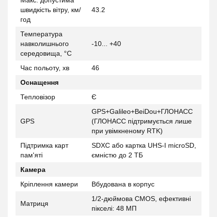
Макс. допустима
швидкість вітру, км/
43.2
год
Температура
навколишнього
-10... +40
середовища, °C
Час польоту, хв
46
Оснащення
Тепловізор
Є
GPS+Galileo+BeiDou+ГЛОНАСС
GPS
(ГЛОНАСС підтримується лише
при увімкненому RTK)
Підтримка карт
SDXC або картка UHS-I microSD,
пам'яті
ємністю до 2 ТБ
Камера
Кріплення камери
Вбудована в корпус
1/2-дюймова CMOS, ефективні
Матриця
пікселі: 48 МП