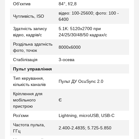
Об'єктив
84°, f/2,8
відео: 100-25600; фото: 100 -
Чутливість, ISO
6400
Здатність запису
5.1K: 5120x2700 при
відео, кадрів/с
24/25/30/48/50 кадрах/c
Роздільна здатність
8000x6000
фото, точок
Стабілізація
3-осева
Пульт управління
Тип керування,
Пульт ДУ OcuSync 2.0
кількість каналів
Кріплення для
мобільного
Є
пристрою
Роз'єми
Lightning, microUSB, USB-C
Частота пульта,
2.400-2.4835; 5.725-5.850
ГГц