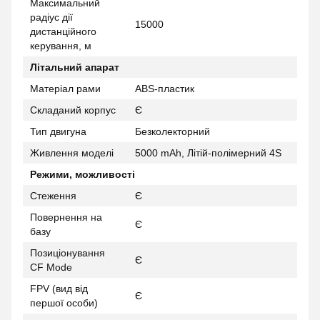
Максимальний
радіус дії
15000
дистанційного
керування, м
Літальний апарат
Матеріал рами
ABS-пластик
Складаний корпус
Є
Тип двигуна
Безколекторний
Живлення моделі
5000 mAh, Літій-полімерний 4S
Режими, можливості
Стеження
Є
Повернення на
Є
базу
Позиціонування
Є
CF Mode
FPV (вид від
Є
першої особи)