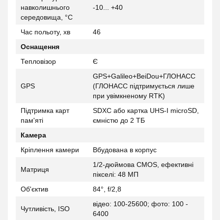
навколишнього
-10... +40
середовища, °C
Час польоту, хв
46
Оснащення
Тепловізор
Є
GPS+Galileo+BeiDou+ГЛОНАСС
GPS
(ГЛОНАСС підтримується лише
при увімкненому RTK)
Підтримка карт
SDXC або картка UHS-I microSD,
пам'яті
ємністю до 2 ТБ
Камера
Кріплення камери
Вбудована в корпус
1/2-дюймова CMOS, ефективні
Матриця
пікселі: 48 МП
Об'єктив
84°, f/2,8
відео: 100-25600; фото: 100 -
Чутливість, ISO
6400