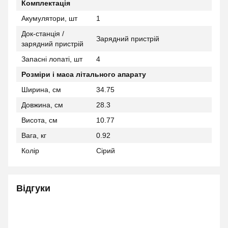
Комплектація
Акумулятори, шт
1
Док-станція /
Зарядний пристрій
зарядний пристрій
Запасні лопаті, шт
4
Розміри і маса літального апарату
Ширина, см
34.75
Довжина, см
28.3
Висота, см
10.77
Вага, кг
0.92
Колір
Сірий
Відгуки