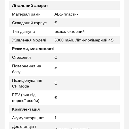
Літальний апарат
Матеріал рами
ABS-пластик
Складаний корпус
Є
Тип двигуна
Безколекторний
Живлення моделі
5000 mAh, Літій-полімерний 4S
Режими, можливості
Стеження
Є
Повернення на
Є
базу
Позиціонування
Є
CF Mode
FPV (вид від
Є
першої особи)
Комплектація
Акумулятори, шт
1
Док-станція /