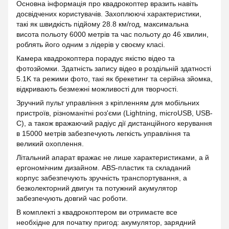
Основна інформація про квадрокоптер вразить навіть
досвідчених користувачів. Захоплюючі характеристики,
такі як швидкість підйому 28.8 км/год, максимальна
висота польоту 6000 метрів та час польоту до 46 хвилин,
роблять його одним з лідерів у своєму класі.
Камера квадрокоптера порадує якістю відео та
фотозйомки. Здатність запису відео в роздільній здатності
5.1K та режими фото, такі як брекетинг та серійна зйомка,
відкривають безмежні можливості для творчості.
Зручний пульт управління з кріпленням для мобільних
пристроїв, різноманітні роз'єми (Lightning, microUSB, USB-
C), а також вражаючий радіус дії дистанційного керування
в 15000 метрів забезпечують легкість управління та
великий охоплення.
Літальний апарат вражає не лише характеристиками, а й
ергономічним дизайном. ABS-пластик та складаний
корпус забезпечують зручність транспортування, а
безколекторний двигун та потужний акумулятор
забезпечують довгий час роботи.
В комплекті з квадрокоптером ви отримаєте все
необхідне для початку пригод: акумулятор, зарядний